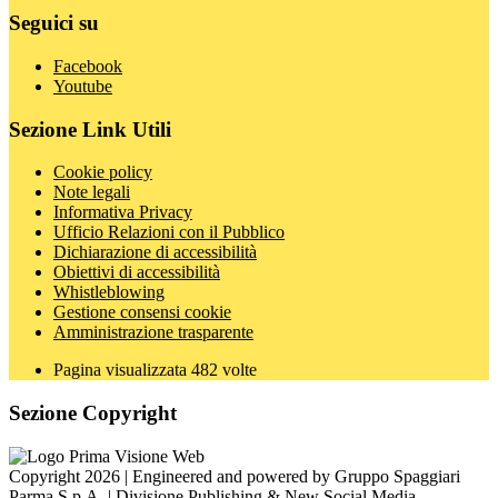
Seguici su
Facebook
Youtube
Sezione Link Utili
Cookie policy
Note legali
Informativa Privacy
Ufficio Relazioni con il Pubblico
Dichiarazione di accessibilità
Obiettivi di accessibilità
Whistleblowing
Gestione consensi cookie
Amministrazione trasparente
Pagina visualizzata
482
volte
Sezione Copyright
Copyright 2026 | Engineered and powered by Gruppo Spaggiari
Parma S.p.A. | Divisione Publishing & New Social Media