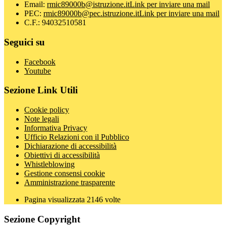
Email:
rmic89000b@istruzione.it
Link per inviare una mail
PEC:
rmic89000b@pec.istruzione.it
Link per inviare una mail
C.F.: 94032510581
Seguici su
Facebook
Youtube
Sezione Link Utili
Cookie policy
Note legali
Informativa Privacy
Ufficio Relazioni con il Pubblico
Dichiarazione di accessibilità
Obiettivi di accessibilità
Whistleblowing
Gestione consensi cookie
Amministrazione trasparente
Pagina visualizzata
2146
volte
Sezione Copyright