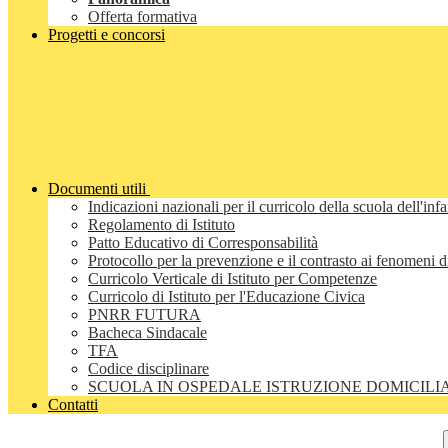
Offerta formativa
Progetti e concorsi
Documenti utili
Indicazioni nazionali per il curricolo della scuola dell'inf
Regolamento di Istituto
Patto Educativo di Corresponsabilità
Protocollo per la prevenzione e il contrasto ai fenomeni 
Curricolo Verticale di Istituto per Competenze
Curricolo di Istituto per l'Educazione Civica
PNRR FUTURA
Bacheca Sindacale
TFA
Codice disciplinare
SCUOLA IN OSPEDALE ISTRUZIONE DOMICILI
Contatti