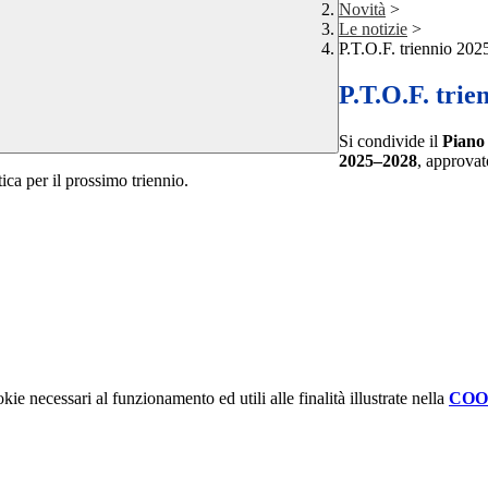
Novità
>
Le notizie
>
P.T.O.F. triennio 202
P.T.O.F. trie
Si condivide il
Piano 
2025–2028
, approvat
tica per il prossimo triennio.
kie necessari al funzionamento ed utili alle finalità illustrate nella
COO