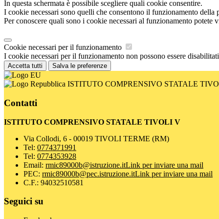
In questa schermata è possibile scegliere quali cookie consentire.
I cookie necessari sono quelli che consentono il funzionamento della pi
Per conoscere quali sono i cookie necessari al funzionamento potete v
Cookie necessari per il funzionamento
I cookie necessari per il funzionamento non possono essere disabilitati.
Accetta tutti
Salva le preferenze
ISTITUTO COMPRENSIVO STATALE TIVO
Contatti
ISTITUTO COMPRENSIVO STATALE TIVOLI V
Via Collodi, 6 - 00019 TIVOLI TERME (RM)
Tel:
0774371991
Tel:
0774353928
Email:
rmic89000b@istruzione.it
Link per inviare una mail
PEC:
rmic89000b@pec.istruzione.it
Link per inviare una mail
C.F.: 94032510581
Seguici su