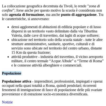
La collocazione geografica decentrata da Tivoli, lo rende "
zona di
confine
"; forse anche per questo motivo la scuola è considerata non
solo
agenzia di formazione
, ma anche
punto di aggregazione
. Tra
le caratteristiche, si annoverano:
densi agglomerati di abitazioni di edilizia popolare e di lusso
dispersi in un territorio vasto delimitato dalla via Tiburtina
Valeria, dalle cave di travertino, dai laghi di acque solfuree;
ubicazione nel territorio solo della scuola statale - tutte le altre
strutture amministrative, sanitarie, sportive, culturali e di
servizio sono ubicate nel territorio del centro urbano, distante
15 Km da questa frazione;
attività produttive - industria del travertino, il vicino aeroporto
militare, il centro termale “Acque Albule” o “Terme di Roma”
e le connesse attività alberghiere e commerciali.
Popolazione
Popolazione attiva
- imprenditori, professionisti, impiegati e operai
occupati nella quasi totalità a Roma, quindi pendolari; ricorrenti
fenomeni di immigrazione di fasce di popolazione delle più svariate
provenienze e di estrazione socio-economica diversificata.
Notizie