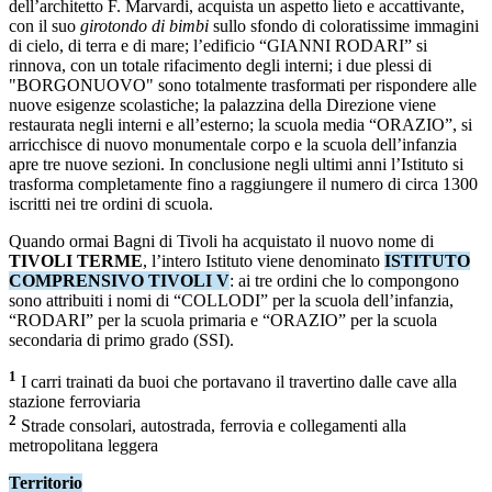
dell’architetto F. Marvardi, acquista un aspetto lieto e accattivante,
con il suo
girotondo di bimbi
sullo sfondo di coloratissime immagini
di cielo, di terra e di mare; l’edificio “GIANNI RODARI” si
rinnova, con un totale rifacimento degli interni; i due plessi di
"BORGONUOVO" sono totalmente trasformati per rispondere alle
nuove esigenze scolastiche; la palazzina della Direzione viene
restaurata negli interni e all’esterno; la scuola media “ORAZIO”, si
arricchisce di nuovo monumentale corpo e la scuola dell’infanzia
apre tre nuove sezioni. In conclusione negli ultimi anni l’Istituto si
trasforma completamente fino a raggiungere il numero di circa 1300
iscritti nei tre ordini di scuola.
Quando ormai Bagni di Tivoli ha acquistato il nuovo nome di
TIVOLI TERME
, l’intero Istituto viene denominato
ISTITUTO
COMPRENSIVO TIVOLI V
: ai tre ordini che lo compongono
sono attribuiti i nomi di “COLLODI” per la scuola dell’infanzia,
“RODARI” per la scuola primaria e “ORAZIO” per la scuola
secondaria di primo grado (SSI).
1
I carri trainati da buoi che portavano il travertino dalle cave alla
stazione ferroviaria
2
Strade consolari, autostrada, ferrovia e collegamenti alla
metropolitana leggera
Territorio