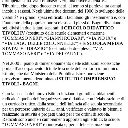
dirimpettai sulla Via Tommaso Neri, una traversa della Via
Tiburtina, che, dopo duecento metri, al tempo si perdeva tra campi
incolti e sassosi. Negli ultimi due decenni del 1900 lo sviluppo della
2
viabilità
e i grandi spazi edificabili facilitano gli insediamenti e, con
l’aumento della popolazione scolastica, i plessi di Bagni diventano
sei, divisi in due istituti separati: il
CIRCOLO DIDATTICO
TIVOLI IV
(costituito dalle scuole elementari e materne
“TOMMASO NERI”, “GIANNI RODARI”, “VIA PIO IX” e
“VIA LAGO DELLE COLONNELLE”) e la
SCUOLA MEDIA
STATALE “ORAZIO”
(costituita da due plessi, “VIA
TOMMASO NERI” e “VIA DEI FAUNI”).
Nel 2000 il piano di dimensionamento delle istituzioni scolastiche
porta all’accorpamento di tutte le scuole del territorio in un unico
istituto, che dal Ministero della Pubblica Istruzione viene
provvisoriamente denominato
ISTITUTO COMPRENSIVO
TIVOLI - BAGNI
.
Con la nascita del nuovo istituto iniziano i grandi cambiamenti:
radicale è quello dell’organizzazione didattica, con l’elaborazione di
un curricolo unico, dalla scuola dell’infanzia alla scuola secondaria,
per un percorso unitario di 11 anni, verificato e valutato in bienni e
realizzato in attività e progetti unici per i tre ordini di scuola.
Radicali sono anche i cambiamenti apportati agli edifici: la scuola
“TOMMASO NERI” è rinnovata e, per la felice ispirazione