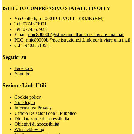
ISTITUTO COMPRENSIVO STATALE TIVOLI V
Via Collodi, 6 - 00019 TIVOLI TERME (RM)
Tel:
0774371991
Tel:
0774353928
Email:
rmic89000b@istruzione.it
Link per inviare una mail
PEC:
rmic89000b@pec.istruzione.it
Link per inviare una mail
C.F.: 94032510581
Seguici su
Facebook
Youtube
Sezione Link Utili
Cookie policy
Note legali
Informativa Privacy
Ufficio Relazioni con il Pubblico
Dichiarazione di accessibilità
Obiettivi di accessibilità
Whistleblowing