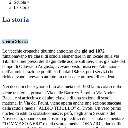
Scuola
>
La storia
La storia
Cenni Storici
Le vecchie cronache tiburtine annotano che
già nel 1872
funzionavano tre classi di scuola elementare in un locale sulla via
Tiburtina, nei pressi dei Bagni delle acque sulfuree, che, già note dal
tempo di Ottaviano Augusto, avevano visto rinascere l’attenzione
dell’amministrazione pontificia fin dal 1840 e, per i servizi che
richiedevano, avevano attirato un crescente numero di residenti.
Nei decenni che seguono fino alla metà del 1900 la piccola scuola
1
viene trasferita, prima in Via delle Barrozze
, poi in Via Andrea
Bacci, e si arricchisce di altre classi e di una sezione di scuola
materna. In Via dei Fauni, viene aperta anche una sezione staccata
della scuola media “ALBIO TIBULLO” di Tivoli. Un vero primo
nucleo di istituto scolastico nasce, però, negli anni Sessanta del
Novecento, quando sono costruiti gli edifici della scuola elementare
“TOMMASO NERI” e della scuola media “ORAZIO”, due edifici