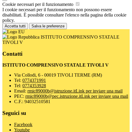
Cookie necessari per il funzionamento
I cookie necessari per il funzionamento non possono essere
disabilitati. È possibile consultare l'elenco nella pagina della cookie
policy.
Accetta tutti
Salva le preferenze
ISTITUTO COMPRENSIVO STATALE
TIVOLI V
Contatti
ISTITUTO COMPRENSIVO STATALE TIVOLI V
Via Collodi, 6 - 00019 TIVOLI TERME (RM)
Tel:
0774371991
Tel:
0774353928
Email:
rmic89000b@istruzione.it
Link per inviare una mail
PEC:
rmic89000b@pec.istruzione.it
Link per inviare una mail
C.F.: 94032510581
Seguici su
Facebook
Youtube