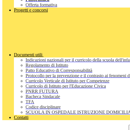
Offerta formativa
Progetti e concorsi
Documenti utili
Indicazioni nazionali per il curricolo della scuola dell'inf
Regolamento di Istituto
Patto Educativo di Corresponsabilità
Protocollo per la prevenzione e il contrasto ai fenomeni 
Curricolo Verticale di Istituto per Competenze
Curricolo di Istituto per l'Educazione Civica
PNRR FUTURA
Bacheca Sindacale
TFA
Codice disciplinare
SCUOLA IN OSPEDALE ISTRUZIONE DOMICILI
Contatti