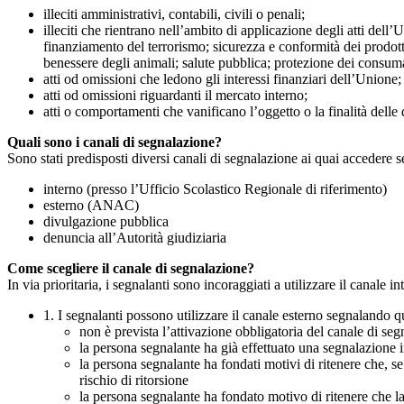
illeciti amministrativi, contabili, civili o penali;
illeciti che rientrano nell’ambito di applicazione degli atti dell’
finanziamento del terrorismo; sicurezza e conformità dei prodotti
benessere degli animali; salute pubblica; protezione dei consumato
atti od omissioni che ledono gli interessi finanziari dell’Unione;
atti od omissioni riguardanti il mercato interno;
atti o comportamenti che vanificano l’oggetto o la finalità delle d
Quali sono i canali di segnalazione?
Sono stati predisposti diversi canali di segnalazione ai quai accedere 
interno (presso l’Ufficio Scolastico Regionale di riferimento)
esterno (ANAC)
divulgazione pubblica
denuncia all’Autorità giudiziaria
Come scegliere il canale di segnalazione?
In via prioritaria, i segnalanti sono incoraggiati a utilizzare il canale
1. I segnalanti possono utilizzare il canale esterno segnaland
non è prevista l’attivazione obbligatoria del canale di se
la persona segnalante ha già effettuato una segnalazione i
la persona segnalante ha fondati motivi di ritenere che, s
rischio di ritorsione
la persona segnalante ha fondato motivo di ritenere che la