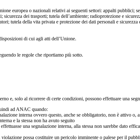
Unione europea o nazionali relativi ai seguenti settori: appalti pubblici; s
; sicurezza dei trasporti; tutela dell’ambiente; radioprotezione e sicurez
ri; tutela della vita privata e protezione dei dati personali e sicurezza de
isposizioni di cui agli atti dell’Unione.
seguendo le regole che riportiamo più sotto.
 interno e, solo al ricorrere di certe condizioni, possono effettuare una s
o quindi ad ANAC quando:
gnalazione interna ovvero questo, anche se obbligatorio, non è attivo o, 
nterna e la stessa non ha avuto seguito
e effettuasse una segnalazione interna, alla stessa non sarebbe dato eff
 violazione possa costituire un pericolo imminente o palese per il pubbl