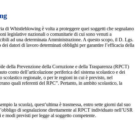
ing
ia di Whistleblowing è volta a proteggere quei soggetti che segnalano
ioni legislative nazionali o comunitarie di cui sono venuti a
ibili ad una determinata Amministrazione. A questo scopo, il D. Lgs.
dei datori di lavoro determinati obblighi per garantire l’efficacia della
sabile della Prevenzione della Corruzione e della Trasparenza (RPCT)
to conto dell’articolazione periferica del sistema scolastico e dei
o scolastico regionale, o per le regioni in cui è previsto, nel
perano quali referenti del RPC”. Pertanto, in ambito scolastico, la
mpio la scuola), quest’ultima è trasmessa, entro sette giorni dal suo
o l’obbligo di segnalazione direttamente al RPCT individuato nell’USR
pi e modi previsti per legge al soggetto competente.