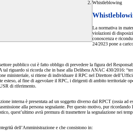
Whistleblowing
Whistleblow
La normativa in mater
violazioni di disposiz
conoscenza e riconduc
24/2023 pone a carico 
 settore pubblico cui è fatto obbligo di prevedere la figura del Respon
 A tal riguardo si ricorda che in base alla Delibera ANAC 430/2016: “tenu
ne ministeriale, si ritiene di individuare il RPC nel Direttore dell’Uffici
 esteso, al fine di agevolare il RPC, i dirigenti di ambito territoriale o
’USR di riferimento.
azione interna è presentata ad un soggetto diverso dal RPCT (ossia ad ese
trasmissione alla persona segnalante. Per questo motivo, pur ricordand
lastico, quest’ultimo avrà premura di trasmettere la segnalazione nei tem
ntegrità dell’Amministrazione e che consistono in: