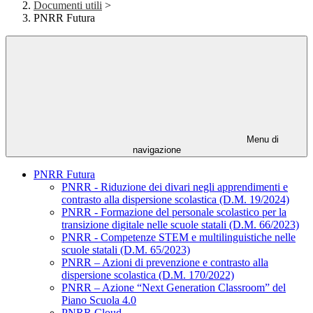
Documenti utili
>
PNRR Futura
Menu di
navigazione
PNRR Futura
PNRR - Riduzione dei divari negli apprendimenti e
contrasto alla dispersione scolastica (D.M. 19/2024)
PNRR - Formazione del personale scolastico per la
transizione digitale nelle scuole statali (D.M. 66/2023)
PNRR - Competenze STEM e multilinguistiche nelle
scuole statali (D.M. 65/2023)
PNRR – Azioni di prevenzione e contrasto alla
dispersione scolastica (D.M. 170/2022)
PNRR – Azione “Next Generation Classroom” del
Piano Scuola 4.0
PNRR Cloud