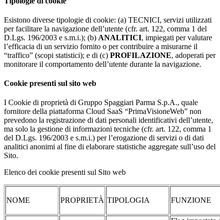
Tipologie di cookie
Esistono diverse tipologie di cookie: (a) TECNICI, servizi utilizzati
per facilitare la navigazione dell’utente (cfr. art. 122, comma 1 del
D.Lgs. 196/2003 e s.m.i.); (b)
ANALITICI
, impiegati per valutare
l’efficacia di un servizio fornito o per contribuire a misurarne il
“traffico” (scopi statistici); e di (c)
PROFILAZIONE
, adoperati per
monitorare il comportamento dell’utente durante la navigazione.
Cookie presenti sul sito web
I Cookie di proprietà di Gruppo Spaggiari Parma S.p.A., quale
fornitore della piattaforma Cloud SaaS “PrimaVisioneWeb” non
prevedono la registrazione di dati personali identificativi dell’utente,
ma solo la gestione di informazioni tecniche (cfr. art. 122, comma 1
del D.Lgs. 196/2003 e s.m.i.) per l’erogazione di servizi o di dati
analitici anonimi al fine di elaborare statistiche aggregate sull’uso del
Sito.
Elenco dei cookie presenti sul Sito web
NOME
PROPRIETÀ
TIPOLOGIA
FUNZIONE