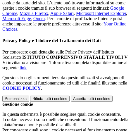
cookie da parte del sito. L’utente può trovare informazioni su come
gestire i cookie tramite il suo browser ai seguenti indirizzi:
Google
Chrome
,
Mozilla Firefox
,
Apple Safari
,
Microsoft Internet Explorer
,
Microsoft Edge
,
Opera
. Per i cookie di profilazione l’utente potrà
anche impostare le proprie preferenze attraverso il sito:
Your Online
Choices
.
Privacy Policy e Titolare del Trattamento dei Dati
Per conoscere ogni dettaglio sulle Policy Privacy dell’Istituto
Scolastico
ISTITUTO COMPRENSIVO STATALE TIVOLI V
Vi invitiamo a visionare l’Informativa completa disponibile online al
seguente
link
Questo sito o gli strumenti terzi da questo utilizzati si avvalgono di
cookie necessari al funzionamento ed utili alle finalità illustrate nella
COOKIE POLICY
.
Personalizza
Rifiuta tutti
i cookies
Accetta tutti
i cookies
Gestione cookie
In questa schermata è possibile scegliere quali cookie consentire.
I cookie necessari sono quelli che consentono il funzionamento della
piattaforma e non è possibile disabilitarli.
Per conoscere quali sono i cookie necessari al funzionamento potete