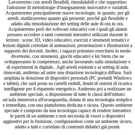
Lavoreremo con arredi flessibili, rimodulabili e che supportino
l'adozione di metodologie d'insegnamento innovative e variabili.
Acquisteremo principalmente nuove tecnologie, in quanto, per gli
arredi, riutilizzeremo quanto già presente, perché già flessibile e
adatto alla rimodulazione del setting delle aule di ora in ora.
Acquisteremo però dei software educativi con i quali gli alunni
possano accedere a tanti contenuti interattivi utilizzati durante le
lezioni : scene 3D, video educativi, esercizi e strumenti tematici e
lezioni digitali corredate di animazioni, presentazioni e illustrazioni a
supporto dei docenti. Inoltre, i ragazzi potranno esercitarsi in modo
divertente, con strumenti, giochi educativi e kit Stem che ne
svilupperanno le competenze, anche lavorando sulla simulazione e
di esperimenti in digitale.. Agli arredi esistenti e ai setting di aula
rinnovati, andremo ad unire una dotazione tecnologica diffusa. Sarà
ampliata la dotazione di dispositivi personali (PC portatili Windows
e tablet), che sarà posta su carrelli mobili, dotati di sistemi di ricarica
intelligente per il risparmio energetico. Andremo poi a realizzare un
ambiente speciale, a disposizione di tutte le classi dell'istituto:
un'aula immersiva all'avanguardia, dotata di una tecnologia semplice
e immediata, con una piattaforma dedicata e sicura. Questo ambiente
speciale è composto da una tecnologia capace di rendere interattive
le pareti di un ambiente e non necessita di visori o dispositivi
aggiuntivi per la fruizione, configurandosi come un ambiente sicuro,
adatto a tutti e corredato di contenuti didattici già pronti.