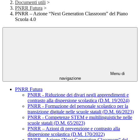
Documenti utili
>
PNRR Futura
>
PNRR – Azione “Next Generation Classroom” del Piano
Scuola 4.0
Menu di
navigazione
PNRR Futura
PNRR - Riduzione dei divari negli apprendimenti e
contrasto alla dispersione scolastica (D.M. 19/2024)
PNRR - Formazione del personale scolastico per la
transizione digitale nelle scuole statali (D.M. 66/2023)
PNRR - Competenze STEM e multilinguistiche nelle
scuole statali (D.M. 65/2023)
PNRR – Azioni di prevenzione e contrasto alla
dispersione scolastica (D.M. 170/2022)
PNRR – Azione “Next Generation Classroom” del