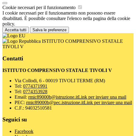
Cookie necessari per il funzionamento
I cookie necessari per il funzionamento non possono essere
disabilitati. È possibile consultare l'elenco nella pagina della cookie
policy.
Accetta tutti
Salva le preferenze
ISTITUTO COMPRENSIVO STATALE
TIVOLI V
Contatti
ISTITUTO COMPRENSIVO STATALE TIVOLI V
Via Collodi, 6 - 00019 TIVOLI TERME (RM)
Tel:
0774371991
Tel:
0774353928
Email:
rmic89000b@istruzione.it
Link per inviare una mail
PEC:
rmic89000b@pec.istruzione.it
Link per inviare una mail
C.F.: 94032510581
Seguici su
Facebook