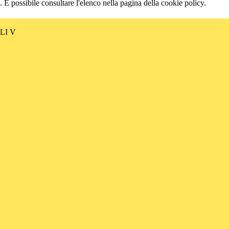
 È possibile consultare l'elenco nella pagina della cookie policy.
LI V