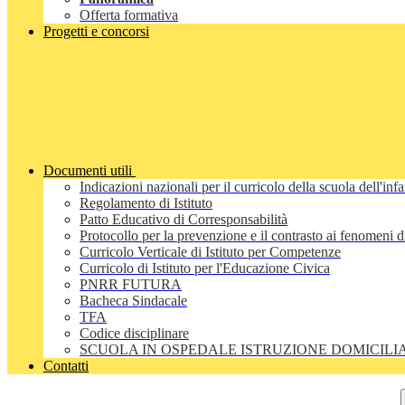
Offerta formativa
Progetti e concorsi
Documenti utili
Indicazioni nazionali per il curricolo della scuola dell'inf
Regolamento di Istituto
Patto Educativo di Corresponsabilità
Protocollo per la prevenzione e il contrasto ai fenomeni 
Curricolo Verticale di Istituto per Competenze
Curricolo di Istituto per l'Educazione Civica
PNRR FUTURA
Bacheca Sindacale
TFA
Codice disciplinare
SCUOLA IN OSPEDALE ISTRUZIONE DOMICILI
Contatti