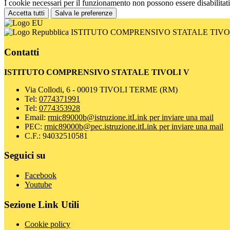
I cookie necessari per il funzionamento non possono essere disabilitati.
Accetta tutti
Salva le preferenze
ISTITUTO COMPRENSIVO STATALE TIVO
Contatti
ISTITUTO COMPRENSIVO STATALE TIVOLI V
Via Collodi, 6 - 00019 TIVOLI TERME (RM)
Tel:
0774371991
Tel:
0774353928
Email:
rmic89000b@istruzione.it
Link per inviare una mail
PEC:
rmic89000b@pec.istruzione.it
Link per inviare una mail
C.F.: 94032510581
Seguici su
Facebook
Youtube
Sezione Link Utili
Cookie policy