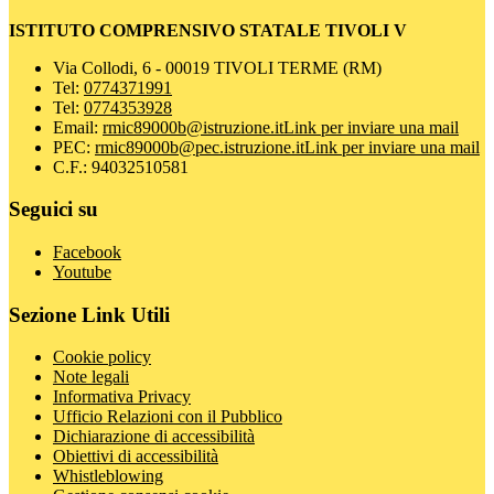
ISTITUTO COMPRENSIVO STATALE TIVOLI V
Via Collodi, 6 - 00019 TIVOLI TERME (RM)
Tel:
0774371991
Tel:
0774353928
Email:
rmic89000b@istruzione.it
Link per inviare una mail
PEC:
rmic89000b@pec.istruzione.it
Link per inviare una mail
C.F.: 94032510581
Seguici su
Facebook
Youtube
Sezione Link Utili
Cookie policy
Note legali
Informativa Privacy
Ufficio Relazioni con il Pubblico
Dichiarazione di accessibilità
Obiettivi di accessibilità
Whistleblowing