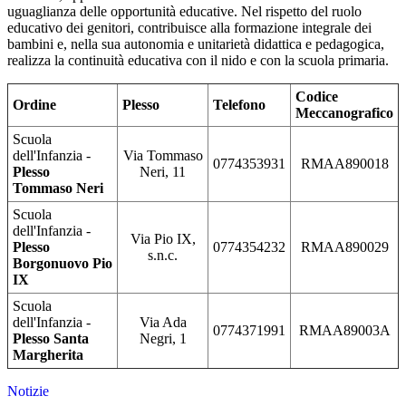
uguaglianza delle opportunità educative. Nel rispetto del ruolo
educativo dei genitori, contribuisce alla formazione integrale dei
bambini e, nella sua autonomia e unitarietà didattica e pedagogica,
realizza la continuità educativa con il nido e con la scuola primaria.
Codice
Ordine
Plesso
Telefono
Meccanografico
Scuola
dell'Infanzia -
Via Tommaso
0774353931
RMAA890018
Plesso
Neri, 11
Tommaso Neri
Scuola
dell'Infanzia -
Via Pio IX,
Plesso
0774354232
RMAA890029
s.n.c.
Borgonuovo Pio
IX
Scuola
dell'Infanzia -
Via Ada
0774371991
RMAA89003A
Plesso Santa
Negri, 1
Margherita
Notizie