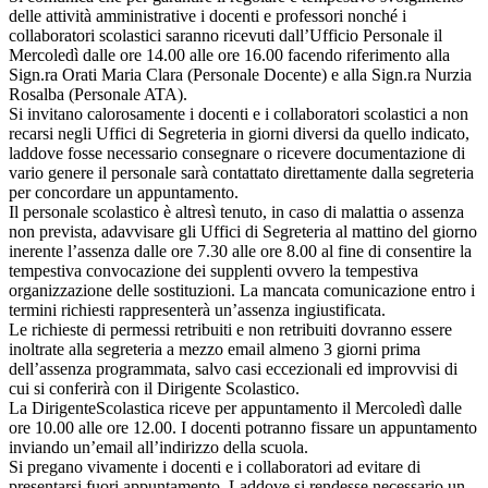
delle attività amministrative i docenti e professori nonché i
collaboratori scolastici saranno ricevuti dall’Ufficio Personale il
Mercoledì dalle ore 14.00 alle ore 16.00 facendo riferimento alla
Sign.ra Orati Maria Clara (Personale Docente) e alla Sign.ra Nurzia
Rosalba (Personale ATA).
Si invitano calorosamente i docenti e i collaboratori scolastici a non
recarsi negli Uffici di Segreteria in giorni diversi da quello indicato,
laddove fosse necessario consegnare o ricevere documentazione di
vario genere il personale sarà contattato direttamente dalla segreteria
per concordare un appuntamento.
Il personale scolastico è altresì tenuto, in caso di malattia o assenza
non prevista, adavvisare gli Uffici di Segreteria al mattino del giorno
inerente l’assenza dalle ore 7.30 alle ore 8.00 al fine di consentire la
tempestiva convocazione dei supplenti ovvero la tempestiva
organizzazione delle sostituzioni. La mancata comunicazione entro i
termini richiesti rappresenterà un’assenza ingiustificata.
Le richieste di permessi retribuiti e non retribuiti dovranno essere
inoltrate alla segreteria a mezzo email almeno 3 giorni prima
dell’assenza programmata, salvo casi eccezionali ed improvvisi di
cui si conferirà con il Dirigente Scolastico.
La DirigenteScolastica riceve per appuntamento il Mercoledì dalle
ore 10.00 alle ore 12.00. I docenti potranno fissare un appuntamento
inviando un’email all’indirizzo della scuola.
Si pregano vivamente i docenti e i collaboratori ad evitare di
presentarsi fuori appuntamento. Laddove si rendesse necessario un