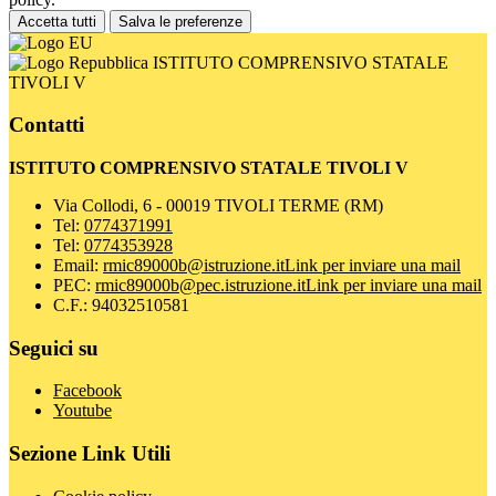
Accetta tutti
Salva le preferenze
ISTITUTO COMPRENSIVO STATALE
TIVOLI V
Contatti
ISTITUTO COMPRENSIVO STATALE TIVOLI V
Via Collodi, 6 - 00019 TIVOLI TERME (RM)
Tel:
0774371991
Tel:
0774353928
Email:
rmic89000b@istruzione.it
Link per inviare una mail
PEC:
rmic89000b@pec.istruzione.it
Link per inviare una mail
C.F.: 94032510581
Seguici su
Facebook
Youtube
Sezione Link Utili