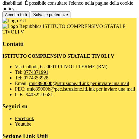
disabilitati. È possibile consultare l'elenco nella pagina della cookie
policy.
Accetta tutti
Salva le preferenze
ISTITUTO COMPRENSIVO STATALE
TIVOLI V
Contatti
ISTITUTO COMPRENSIVO STATALE TIVOLI V
Via Collodi, 6 - 00019 TIVOLI TERME (RM)
Tel:
0774371991
Tel:
0774353928
Email:
rmic89000b@istruzione.it
Link per inviare una mail
PEC:
rmic89000b@pec.istruzione.it
Link per inviare una mail
C.F.: 94032510581
Seguici su
Facebook
Youtube
Sezione Link Utili