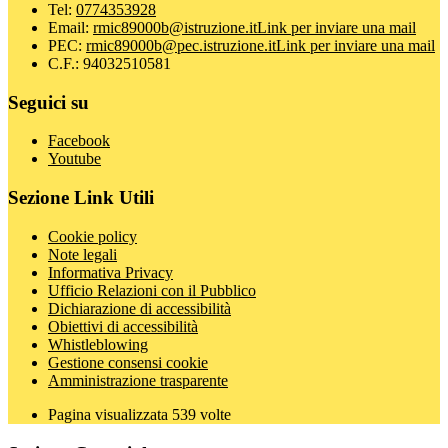
Tel:
0774353928
Email:
rmic89000b@istruzione.it
Link per inviare una mail
PEC:
rmic89000b@pec.istruzione.it
Link per inviare una mail
C.F.: 94032510581
Seguici su
Facebook
Youtube
Sezione Link Utili
Cookie policy
Note legali
Informativa Privacy
Ufficio Relazioni con il Pubblico
Dichiarazione di accessibilità
Obiettivi di accessibilità
Whistleblowing
Gestione consensi cookie
Amministrazione trasparente
Pagina visualizzata
539
volte