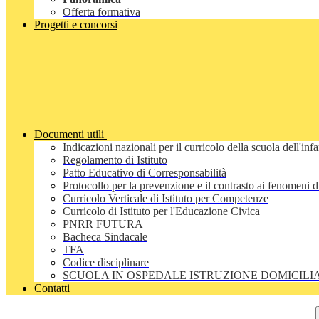
Offerta formativa
Progetti e concorsi
Documenti utili
Indicazioni nazionali per il curricolo della scuola dell'inf
Regolamento di Istituto
Patto Educativo di Corresponsabilità
Protocollo per la prevenzione e il contrasto ai fenomeni 
Curricolo Verticale di Istituto per Competenze
Curricolo di Istituto per l'Educazione Civica
PNRR FUTURA
Bacheca Sindacale
TFA
Codice disciplinare
SCUOLA IN OSPEDALE ISTRUZIONE DOMICILI
Contatti