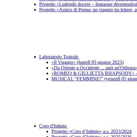
Progetto «Ludendo docere – Imparare divertendos
Progetto «Amico di Penna: un viaggio tra lettere, p
Laboratorio Teatrale
«Il Viaggio» (lunedì 05 giugno 2023)
«Da Oriente a Occidente ... sarà un'Odisse
«ROMEO & GIULIETTA RHAPSODY» - Un po
MUSICAL “FEMMINE!” (venerdì 05 giugno
Coro d'Istituto
Progetto «Coro d’Istituto» a.s. 2023/2024
Progetto «Coro d’Istituto» a.s. 2025/2026