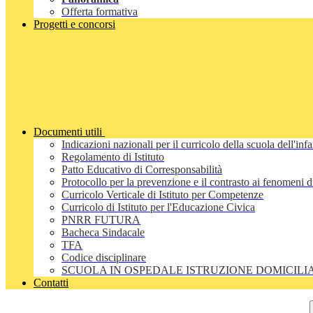
Offerta formativa
Progetti e concorsi
Documenti utili
Indicazioni nazionali per il curricolo della scuola dell'inf
Regolamento di Istituto
Patto Educativo di Corresponsabilità
Protocollo per la prevenzione e il contrasto ai fenomeni 
Curricolo Verticale di Istituto per Competenze
Curricolo di Istituto per l'Educazione Civica
PNRR FUTURA
Bacheca Sindacale
TFA
Codice disciplinare
SCUOLA IN OSPEDALE ISTRUZIONE DOMICILI
Contatti