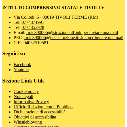
ISTITUTO COMPRENSIVO STATALE TIVOLI V
Via Collodi, 6 - 00019 TIVOLI TERME (RM)
Tel:
0774371991
Tel:
0774353928
Email:
rmic89000b@istruzione.it
Link per inviare una mail
PEC:
rmic89000b@pec.istruzione.it
Link per inviare una mail
C.F.: 94032510581
Seguici su
Facebook
Youtube
Sezione Link Utili
Cookie policy
Note legali
Informativa Privacy
Ufficio Relazioni con il Pubblico
Dichiarazione di accessibilità
Obiettivi di accessibilità
Whistleblowing