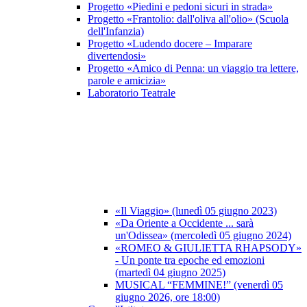
Progetto «Piedini e pedoni sicuri in strada»
Progetto «Frantolio: dall'oliva all'olio» (Scuola
dell'Infanzia)
Progetto «Ludendo docere – Imparare
divertendosi»
Progetto «Amico di Penna: un viaggio tra lettere,
parole e amicizia»
Laboratorio Teatrale
«Il Viaggio» (lunedì 05 giugno 2023)
«Da Oriente a Occidente ... sarà
un'Odissea» (mercoledì 05 giugno 2024)
«ROMEO & GIULIETTA RHAPSODY»
- Un ponte tra epoche ed emozioni
(martedì 04 giugno 2025)
MUSICAL “FEMMINE!” (venerdì 05
giugno 2026, ore 18:00)