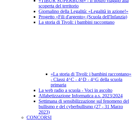
«TIBUR SUPERBUM» - Il nostro viaggio alla
scoperta del territorio
Giornalino della Legalità: «Legalità in azione!»
Progetto «Fili d'argento» (Scuola dell'Infanzia)
La storia di Tivoli: i bambini raccontano
«La storia di Tivoli: i bambini raccontano»
- Classi 4^C - 4^D - 4^G della scuola
primaria
La web radio a scuola - Voci in ascolto
Alfabetizzazione Informatica a.s. 2023/2024
Settimana di sensibilizzazione sul fenomeno del
bullismo e del cyberbullismo (27 - 31 Marzo
2023)
CONCORSI