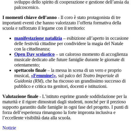
sviluppo dello spirito di cooperazione e gestione dell’ansia da
palcoscenico.
I momenti chiave dell’anno
-
Il coro è stato protagonista di tre
importanti eventi che hanno valorizzato l’offerta formativa della
scuola e rafforzato il legame con il territorio:
manifestazione natalizia
– esibizione all’aperto in occasione
delle festività cittadine per condividere la magia del Natale
con la cittadinanza;
Open Day scolastico
– un caloroso momento di accoglienza
musicale dedicato alle future famiglie durante le giornate di
orientamento;
spettacolo finale
– la messa in scena di un vero e proprio
musical,
«Femmine!»
, sul palco del
Teatro Imperiale di
Guidonia (RM)
, che ha riscosso un grandissimo successo di
pubblico e critica tra genitori, docenti e istituzioni.
Valutazione finale
-
L’istituto esprime grande soddisfazione per la
maturità e il rigore dimostrati dagli studenti, nonché per il prezioso
supporto garantito dalle famiglie in ogni fase del progetto.
I punti di
forza dell’esperienza rimangono la forte impronta inclusiva e
l’eccellente visibilità data alla scuola.
Notizie