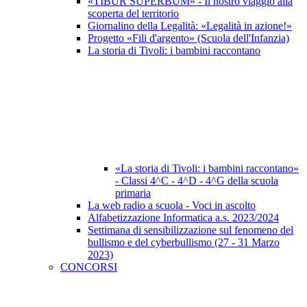
«TIBUR SUPERBUM» - Il nostro viaggio alla
scoperta del territorio
Giornalino della Legalità: «Legalità in azione!»
Progetto «Fili d'argento» (Scuola dell'Infanzia)
La storia di Tivoli: i bambini raccontano
«La storia di Tivoli: i bambini raccontano»
- Classi 4^C - 4^D - 4^G della scuola
primaria
La web radio a scuola - Voci in ascolto
Alfabetizzazione Informatica a.s. 2023/2024
Settimana di sensibilizzazione sul fenomeno del
bullismo e del cyberbullismo (27 - 31 Marzo
2023)
CONCORSI