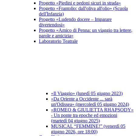
Progetto «Piedini e pedoni sicuri in strada»
Progetto «Frantolio: dall'oliva all'olio» (Scuola
dell'Infanzia)
Progetto «Ludendo docere – Imparare
divertendosi»
Progetto «Amico di Penna: un viaggio tra lettere,
parole e amicizia»
Laboratorio Teatrale
«Il Viaggio» (lunedì 05 giugno 2023)
«Da Oriente a Occidente ... sarà
un'Odissea» (mercoledì 05 giugno 2024)
«ROMEO & GIULIETTA RHAPSODY»
- Un ponte tra epoche ed emozioni
(martedì 04 giugno 2025)
MUSICAL “FEMMINE!” (venerdì 05
giugno 2026, ore 18:00)