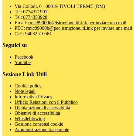
Via Collodi, 6 - 00019 TIVOLI TERME (RM)
Tel:
0774371991
Tel:
0774353928
Email:
rmic89000b@istruzione.it
Link per inviare una mail
PEC:
rmic89000b@pec.istruzione.it
Link per inviare una mail
C.F.: 94032510581
Seguici su
Facebook
Youtube
Sezione Link Utili
Cookie policy
Note legali
Informativa Privacy
Ufficio Relazioni con il Pubblico
Dichiarazione di accessibilità
Obiettivi di accessibilità
Whistleblowing
Gestione consensi cookie
Amministrazione trasparente