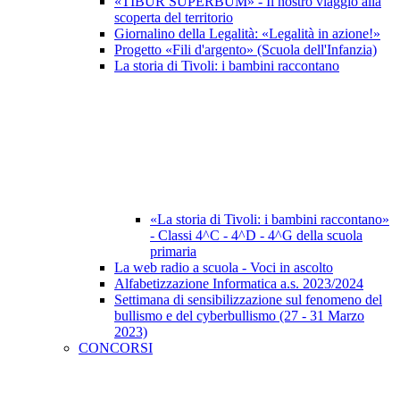
«TIBUR SUPERBUM» - Il nostro viaggio alla
scoperta del territorio
Giornalino della Legalità: «Legalità in azione!»
Progetto «Fili d'argento» (Scuola dell'Infanzia)
La storia di Tivoli: i bambini raccontano
«La storia di Tivoli: i bambini raccontano»
- Classi 4^C - 4^D - 4^G della scuola
primaria
La web radio a scuola - Voci in ascolto
Alfabetizzazione Informatica a.s. 2023/2024
Settimana di sensibilizzazione sul fenomeno del
bullismo e del cyberbullismo (27 - 31 Marzo
2023)
CONCORSI