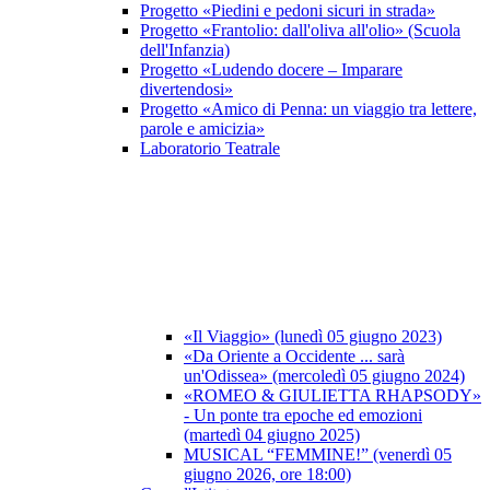
Progetto «Piedini e pedoni sicuri in strada»
Progetto «Frantolio: dall'oliva all'olio» (Scuola
dell'Infanzia)
Progetto «Ludendo docere – Imparare
divertendosi»
Progetto «Amico di Penna: un viaggio tra lettere,
parole e amicizia»
Laboratorio Teatrale
«Il Viaggio» (lunedì 05 giugno 2023)
«Da Oriente a Occidente ... sarà
un'Odissea» (mercoledì 05 giugno 2024)
«ROMEO & GIULIETTA RHAPSODY»
- Un ponte tra epoche ed emozioni
(martedì 04 giugno 2025)
MUSICAL “FEMMINE!” (venerdì 05
giugno 2026, ore 18:00)