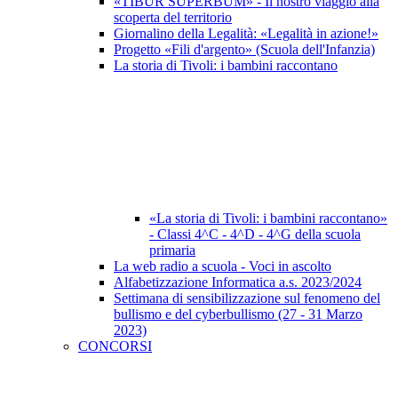
«TIBUR SUPERBUM» - Il nostro viaggio alla
scoperta del territorio
Giornalino della Legalità: «Legalità in azione!»
Progetto «Fili d'argento» (Scuola dell'Infanzia)
La storia di Tivoli: i bambini raccontano
«La storia di Tivoli: i bambini raccontano»
- Classi 4^C - 4^D - 4^G della scuola
primaria
La web radio a scuola - Voci in ascolto
Alfabetizzazione Informatica a.s. 2023/2024
Settimana di sensibilizzazione sul fenomeno del
bullismo e del cyberbullismo (27 - 31 Marzo
2023)
CONCORSI