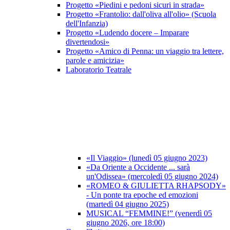
Progetto «Piedini e pedoni sicuri in strada»
Progetto «Frantolio: dall'oliva all'olio» (Scuola
dell'Infanzia)
Progetto «Ludendo docere – Imparare
divertendosi»
Progetto «Amico di Penna: un viaggio tra lettere,
parole e amicizia»
Laboratorio Teatrale
«Il Viaggio» (lunedì 05 giugno 2023)
«Da Oriente a Occidente ... sarà
un'Odissea» (mercoledì 05 giugno 2024)
«ROMEO & GIULIETTA RHAPSODY»
- Un ponte tra epoche ed emozioni
(martedì 04 giugno 2025)
MUSICAL “FEMMINE!” (venerdì 05
giugno 2026, ore 18:00)