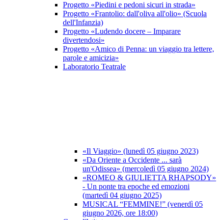
Progetto «Piedini e pedoni sicuri in strada»
Progetto «Frantolio: dall'oliva all'olio» (Scuola
dell'Infanzia)
Progetto «Ludendo docere – Imparare
divertendosi»
Progetto «Amico di Penna: un viaggio tra lettere,
parole e amicizia»
Laboratorio Teatrale
«Il Viaggio» (lunedì 05 giugno 2023)
«Da Oriente a Occidente ... sarà
un'Odissea» (mercoledì 05 giugno 2024)
«ROMEO & GIULIETTA RHAPSODY»
- Un ponte tra epoche ed emozioni
(martedì 04 giugno 2025)
MUSICAL “FEMMINE!” (venerdì 05
giugno 2026, ore 18:00)