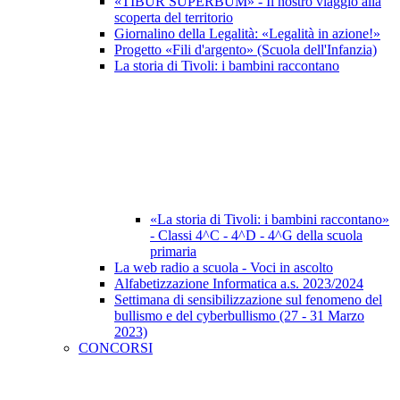
«TIBUR SUPERBUM» - Il nostro viaggio alla
scoperta del territorio
Giornalino della Legalità: «Legalità in azione!»
Progetto «Fili d'argento» (Scuola dell'Infanzia)
La storia di Tivoli: i bambini raccontano
«La storia di Tivoli: i bambini raccontano»
- Classi 4^C - 4^D - 4^G della scuola
primaria
La web radio a scuola - Voci in ascolto
Alfabetizzazione Informatica a.s. 2023/2024
Settimana di sensibilizzazione sul fenomeno del
bullismo e del cyberbullismo (27 - 31 Marzo
2023)
CONCORSI