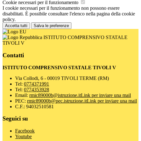
Cookie necessari per il funzionamento
I cookie necessari per il funzionamento non possono essere
disabilitati. È possibile consultare l'elenco nella pagina della cookie
policy.
Accetta tutti
Salva le preferenze
ISTITUTO COMPRENSIVO STATALE
TIVOLI V
Contatti
ISTITUTO COMPRENSIVO STATALE TIVOLI V
Via Collodi, 6 - 00019 TIVOLI TERME (RM)
Tel:
0774371991
Tel:
0774353928
Email:
rmic89000b@istruzione.it
Link per inviare una mail
PEC:
rmic89000b@pec.istruzione.it
Link per inviare una mail
C.F.: 94032510581
Seguici su
Facebook
Youtube