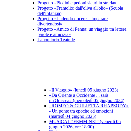
Progetto «Piedini e pedoni sicuri in strada»
Progetto «Frantolio: dall'oliva all'olio» (Scuola
dell'Infanzia)
Progetto «Ludendo docere – Imparare
divertendosi»
Progetto «Amico di Penna: un viaggio tra lettere,
parole e amicizia»
Laboratorio Teatrale
«Il Viaggio» (lunedì 05 giugno 2023)
«Da Oriente a Occidente ... sarà
un'Odissea» (mercoledì 05 giugno 2024)
«ROMEO & GIULIETTA RHAPSODY»
- Un ponte tra epoche ed emozioni
(martedì 04 giugno 2025)
MUSICAL “FEMMINE!” (venerdì 05
giugno 2026, ore 18:00)