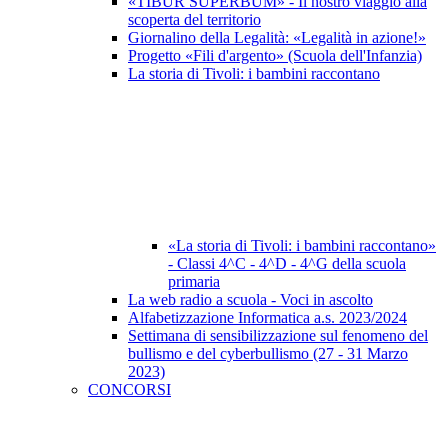
«TIBUR SUPERBUM» - Il nostro viaggio alla
scoperta del territorio
Giornalino della Legalità: «Legalità in azione!»
Progetto «Fili d'argento» (Scuola dell'Infanzia)
La storia di Tivoli: i bambini raccontano
«La storia di Tivoli: i bambini raccontano»
- Classi 4^C - 4^D - 4^G della scuola
primaria
La web radio a scuola - Voci in ascolto
Alfabetizzazione Informatica a.s. 2023/2024
Settimana di sensibilizzazione sul fenomeno del
bullismo e del cyberbullismo (27 - 31 Marzo
2023)
CONCORSI