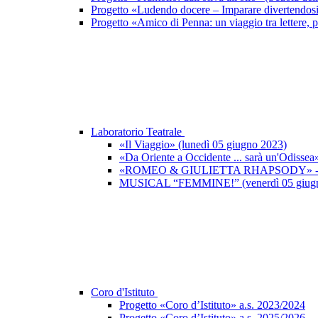
Progetto «Ludendo docere – Imparare divertendos
Progetto «Amico di Penna: un viaggio tra lettere, p
Laboratorio Teatrale
«Il Viaggio» (lunedì 05 giugno 2023)
«Da Oriente a Occidente ... sarà un'Odisse
«ROMEO & GIULIETTA RHAPSODY» - Un po
MUSICAL “FEMMINE!” (venerdì 05 giugno
Coro d'Istituto
Progetto «Coro d’Istituto» a.s. 2023/2024
Progetto «Coro d’Istituto» a.s. 2025/2026