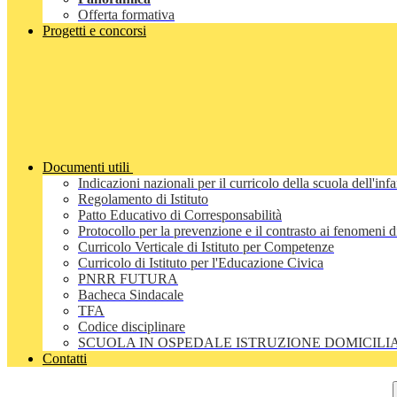
Offerta formativa
Progetti e concorsi
Documenti utili
Indicazioni nazionali per il curricolo della scuola dell'inf
Regolamento di Istituto
Patto Educativo di Corresponsabilità
Protocollo per la prevenzione e il contrasto ai fenomeni 
Curricolo Verticale di Istituto per Competenze
Curricolo di Istituto per l'Educazione Civica
PNRR FUTURA
Bacheca Sindacale
TFA
Codice disciplinare
SCUOLA IN OSPEDALE ISTRUZIONE DOMICILI
Contatti